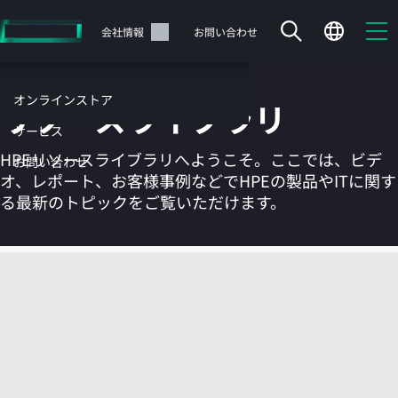
メ
イ
サポート
会社情報
お問い合わせ
ン
の
コ
オンラインストア
リソースライブラリ
ン
テ
サービス
ン
HPEリソースライブラリへようこそ。ここでは、ビデ
お問い合わせ
ツ
オ、レポート、お客様事例などでHPEの製品やITに関す
に
る最新のトピックをご覧いただけます。
ス
キ
ッ
カートは空です
プ
す
HPEストアで商品を検索、構成、注文できます。
る
今すぐ購入