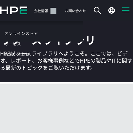
メ
イ
サポート
会社情報
お問い合わせ
ン
の
コ
オンラインストア
リソースライブラリ
ン
テ
サービス
ン
HPEリソースライブラリへようこそ。ここでは、ビデ
お問い合わせ
ツ
オ、レポート、お客様事例などでHPEの製品やITに関す
に
る最新のトピックをご覧いただけます。
ス
キ
ッ
カートは空です
プ
す
HPEストアで商品を検索、構成、注文できます。
る
今すぐ購入