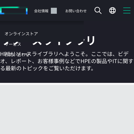
メ
イ
サポート
会社情報
お問い合わせ
ン
の
コ
オンラインストア
リソースライブラリ
ン
テ
サービス
ン
HPEリソースライブラリへようこそ。ここでは、ビデ
お問い合わせ
ツ
オ、レポート、お客様事例などでHPEの製品やITに関す
に
る最新のトピックをご覧いただけます。
ス
キ
ッ
カートは空です
プ
す
HPEストアで商品を検索、構成、注文できます。
る
今すぐ購入