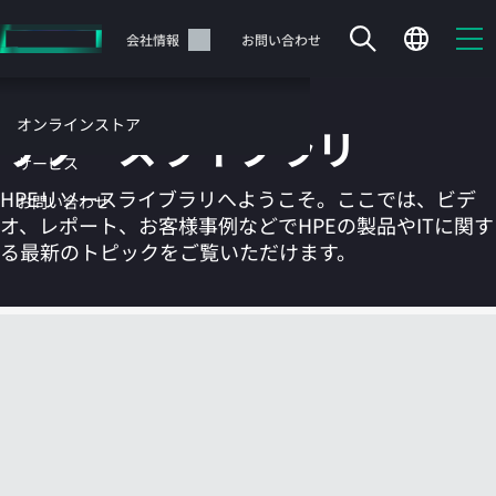
メ
イ
サポート
会社情報
お問い合わせ
ン
の
コ
オンラインストア
リソースライブラリ
ン
テ
サービス
ン
HPEリソースライブラリへようこそ。ここでは、ビデ
お問い合わせ
ツ
オ、レポート、お客様事例などでHPEの製品やITに関す
に
る最新のトピックをご覧いただけます。
ス
キ
ッ
カートは空です
プ
す
HPEストアで商品を検索、構成、注文できます。
る
今すぐ購入