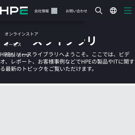
メ
イ
サポート
会社情報
お問い合わせ
ン
の
コ
オンラインストア
リソースライブラリ
ン
テ
サービス
ン
HPEリソースライブラリへようこそ。ここでは、ビデ
お問い合わせ
ツ
オ、レポート、お客様事例などでHPEの製品やITに関す
に
る最新のトピックをご覧いただけます。
ス
キ
ッ
カートは空です
プ
す
HPEストアで商品を検索、構成、注文できます。
る
今すぐ購入