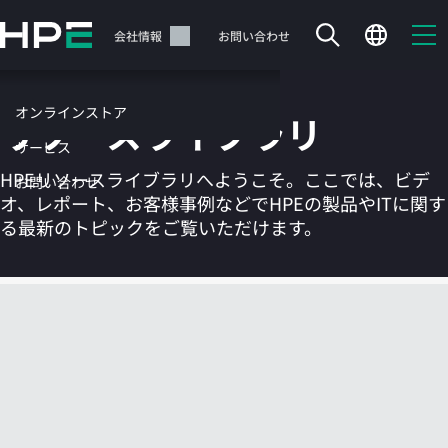
メ
イ
サポート
会社情報
お問い合わせ
ン
の
コ
オンラインストア
リソースライブラリ
ン
テ
サービス
ン
HPEリソースライブラリへようこそ。ここでは、ビデ
お問い合わせ
ツ
オ、レポート、お客様事例などでHPEの製品やITに関す
に
る最新のトピックをご覧いただけます。
ス
キ
ッ
カートは空です
プ
す
HPEストアで商品を検索、構成、注文できます。
る
今すぐ購入