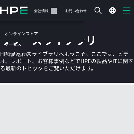
メ
イ
サポート
会社情報
お問い合わせ
ン
の
コ
オンラインストア
リソースライブラリ
ン
テ
サービス
ン
HPEリソースライブラリへようこそ。ここでは、ビデ
お問い合わせ
ツ
オ、レポート、お客様事例などでHPEの製品やITに関す
に
る最新のトピックをご覧いただけます。
ス
キ
ッ
カートは空です
プ
す
HPEストアで商品を検索、構成、注文できます。
る
今すぐ購入