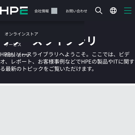
メ
イ
サポート
会社情報
お問い合わせ
ン
の
コ
オンラインストア
リソースライブラリ
ン
テ
サービス
ン
HPEリソースライブラリへようこそ。ここでは、ビデ
お問い合わせ
ツ
オ、レポート、お客様事例などでHPEの製品やITに関す
に
る最新のトピックをご覧いただけます。
ス
キ
ッ
カートは空です
プ
す
HPEストアで商品を検索、構成、注文できます。
る
今すぐ購入