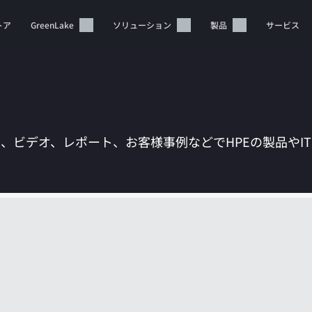
トア
GreenLake
ソリューション
製品
サービス
は、ビデオ、レポート、お客様事例などでHPEの製品やI
カートは空です
HPEストアで商品を検索、構成、注文できます。
今すぐ購入