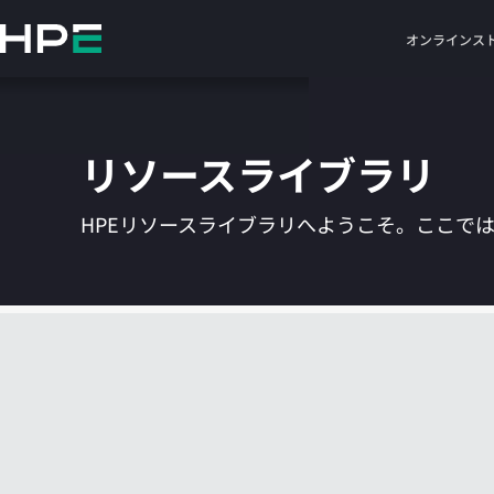
メ
イ
オンラインス
ン
の
コ
ン
リソースライブラリ
テ
ン
ツ
HPEリソースライブラリへようこそ。ここで
に
ス
キ
ッ
プ
す
る