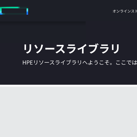
メ
イ
オンラインス
ン
の
コ
ン
リソースライブラリ
テ
ン
ツ
HPEリソースライブラリへようこそ。ここで
に
ス
キ
ッ
プ
す
る