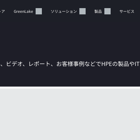
トア
GreenLake
ソリューション
製品
サービス
は、ビデオ、レポート、お客様事例などでHPEの製品やI
カートは空です
HPEストアで商品を検索、構成、注文できます。
今すぐ購入