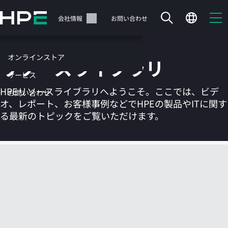
メ
イ
サポート
会社情報
お問い合わせ
ン
の
コ
オンラインストア
リソースライブラリ
ン
テ
サービス
ン
HPEリソースライブラリへようこそ。ここでは、ビデ
お問い合わせ
ツ
オ、レポート、お客様事例などでHPEの製品やITに関す
に
る最新のトピックをご覧いただけます。
ス
キ
ッ
カートは空です
プ
す
HPEストアで商品を検索、構成、注文できます。
る
今すぐ購入