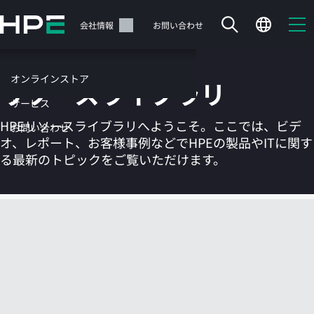
メ
イ
サポート
会社情報
お問い合わせ
ン
の
コ
オンラインストア
リソースライブラリ
ン
テ
サービス
ン
HPEリソースライブラリへようこそ。ここでは、ビデ
お問い合わせ
ツ
オ、レポート、お客様事例などでHPEの製品やITに関す
に
る最新のトピックをご覧いただけます。
ス
キ
ッ
カートは空です
プ
す
HPEストアで商品を検索、構成、注文できます。
る
今すぐ購入