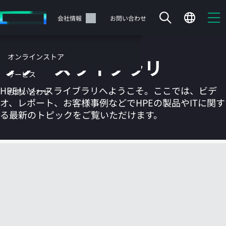
メ
イ
サポート
会社情報
お問い合わせ
ン
の
コ
オンラインストア
リソースライブラリ
ン
テ
サービス
ン
HPEリソースライブラリへようこそ。ここでは、ビデ
お問い合わせ
ツ
オ、レポート、お客様事例などでHPEの製品やITに関す
に
る最新のトピックをご覧いただけます。
ス
キ
ッ
カートは空です
プ
す
HPEストアで商品を検索、構成、注文できます。
る
今すぐ購入