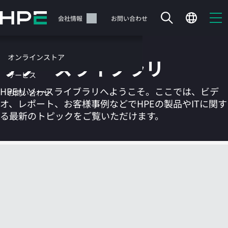
メ
イ
サポート
会社情報
お問い合わせ
ン
の
コ
オンラインストア
リソースライブラリ
ン
テ
サービス
ン
HPEリソースライブラリへようこそ。ここでは、ビデ
お問い合わせ
ツ
オ、レポート、お客様事例などでHPEの製品やITに関す
に
る最新のトピックをご覧いただけます。
ス
キ
ッ
カートは空です
プ
す
HPEストアで商品を検索、構成、注文できます。
る
今すぐ購入