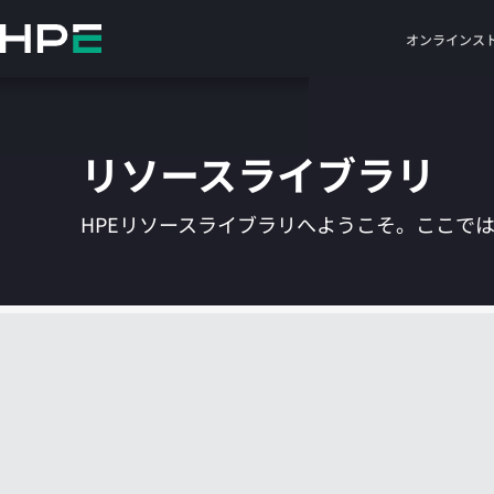
メ
イ
オンラインス
ン
の
コ
ン
リソースライブラリ
テ
ン
ツ
HPEリソースライブラリへようこそ。ここで
に
ス
キ
ッ
プ
す
る