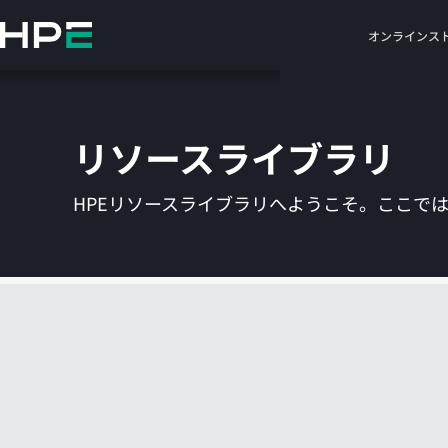
メ
イ
オンラインス
ン
の
コ
ン
リソースライブラリ
テ
ン
ツ
HPEリソースライブラリへようこそ。ここで
に
ス
キ
ッ
プ
す
る