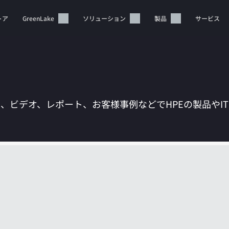
トア
GreenLake
ソリューション
製品
サービス
は、ビデオ、レポート、お客様事例などでHPEの製品やI
カートは空です
HPEストアで商品を検索、構成、注文できます。
今すぐ購入