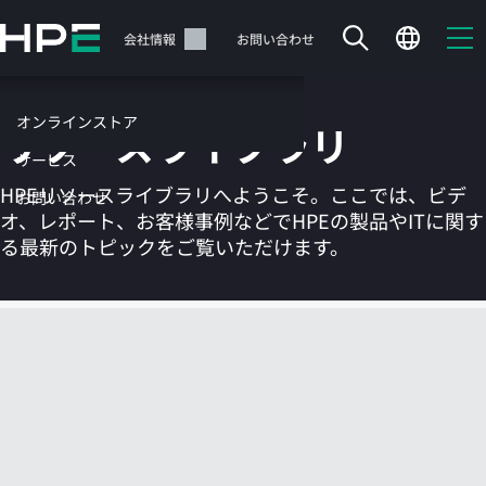
メ
イ
サポート
会社情報
お問い合わせ
ン
の
コ
オンラインストア
リソースライブラリ
ン
テ
サービス
ン
HPEリソースライブラリへようこそ。ここでは、ビデ
お問い合わせ
ツ
オ、レポート、お客様事例などでHPEの製品やITに関す
に
る最新のトピックをご覧いただけます。
ス
キ
ッ
カートは空です
プ
す
HPEストアで商品を検索、構成、注文できます。
る
今すぐ購入