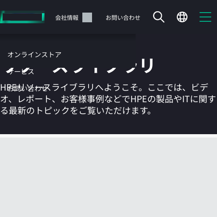
メ
イ
サポート
会社情報
お問い合わせ
ン
の
コ
オンラインストア
リソースライブラリ
ン
テ
サービス
ン
HPEリソースライブラリへようこそ。ここでは、ビデ
お問い合わせ
ツ
オ、レポート、お客様事例などでHPEの製品やITに関す
に
る最新のトピックをご覧いただけます。
ス
キ
ッ
カートは空です
プ
す
HPEストアで商品を検索、構成、注文できます。
る
今すぐ購入