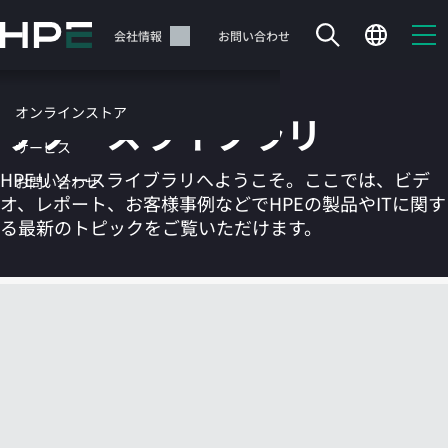
メ
イ
サポート
会社情報
お問い合わせ
ン
の
コ
オンラインストア
リソースライブラリ
ン
テ
サービス
ン
HPEリソースライブラリへようこそ。ここでは、ビデ
お問い合わせ
ツ
オ、レポート、お客様事例などでHPEの製品やITに関す
に
る最新のトピックをご覧いただけます。
ス
キ
ッ
カートは空です
プ
す
HPEストアで商品を検索、構成、注文できます。
る
今すぐ購入