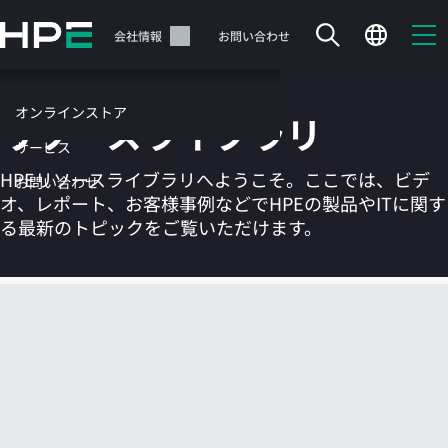
メ
イ
サポート
会社情報
お問い合わせ
ン
の
コ
オンラインストア
リソースライブラリ
ン
テ
サービス
ン
HPEリソースライブラリへようこそ。ここでは、ビデ
お問い合わせ
ツ
オ、レポート、お客様事例などでHPEの製品やITに関す
に
る最新のトピックをご覧いただけます。
ス
キ
ッ
カートは空です
プ
す
HPEストアで商品を検索、構成、注文できます。
る
今すぐ購入