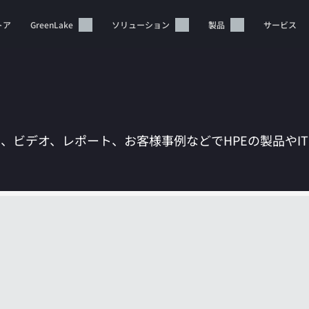
トア
GreenLake
ソリューション
製品
サービス
は、ビデオ、レポート、お客様事例などでHPEの製品やI
カートは空です
HPEストアで商品を検索、構成、注文できます。
今すぐ購入