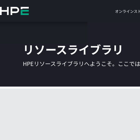
メ
イ
オンラインス
ン
の
コ
ン
リソースライブラリ
テ
ン
ツ
HPEリソースライブラリへようこそ。ここで
に
ス
キ
ッ
プ
す
る