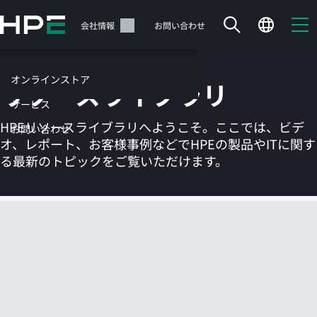
メ
イ
サポート
会社情報
お問い合わせ
ン
の
コ
オンラインストア
リソースライブラリ
ン
テ
サービス
ン
HPEリソースライブラリへようこそ。ここでは、ビデ
お問い合わせ
ツ
オ、レポート、お客様事例などでHPEの製品やITに関す
に
る最新のトピックをご覧いただけます。
ス
キ
ッ
カートは空です
プ
す
HPEストアで商品を検索、構成、注文できます。
る
今すぐ購入