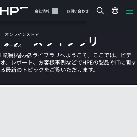
メ
イ
サポート
会社情報
お問い合わせ
ン
の
コ
オンラインストア
リソースライブラリ
ン
テ
サービス
ン
HPEリソースライブラリへようこそ。ここでは、ビデ
お問い合わせ
ツ
オ、レポート、お客様事例などでHPEの製品やITに関す
に
る最新のトピックをご覧いただけます。
ス
キ
ッ
カートは空です
プ
す
HPEストアで商品を検索、構成、注文できます。
る
今すぐ購入