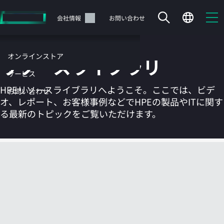
メ
イ
サポート
会社情報
お問い合わせ
ン
の
コ
オンラインストア
リソースライブラリ
ン
テ
サービス
ン
HPEリソースライブラリへようこそ。ここでは、ビデ
お問い合わせ
ツ
オ、レポート、お客様事例などでHPEの製品やITに関す
に
る最新のトピックをご覧いただけます。
ス
キ
ッ
カートは空です
プ
す
HPEストアで商品を検索、構成、注文できます。
る
今すぐ購入