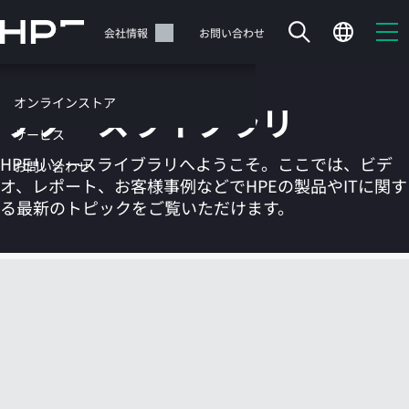
メ
イ
サポート
会社情報
お問い合わせ
ン
の
コ
オンラインストア
リソースライブラリ
ン
テ
サービス
ン
HPEリソースライブラリへようこそ。ここでは、ビデ
お問い合わせ
ツ
オ、レポート、お客様事例などでHPEの製品やITに関す
に
る最新のトピックをご覧いただけます。
ス
キ
ッ
カートは空です
プ
す
HPEストアで商品を検索、構成、注文できます。
る
今すぐ購入