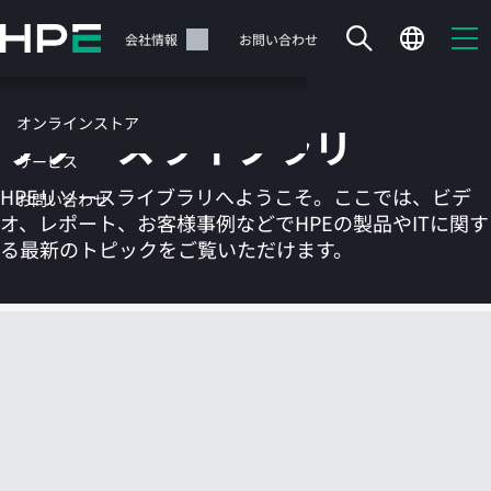
メ
イ
サポート
会社情報
お問い合わせ
ン
の
コ
オンラインストア
リソースライブラリ
ン
テ
サービス
ン
HPEリソースライブラリへようこそ。ここでは、ビデ
お問い合わせ
ツ
オ、レポート、お客様事例などでHPEの製品やITに関す
に
る最新のトピックをご覧いただけます。
ス
キ
ッ
カートは空です
プ
す
HPEストアで商品を検索、構成、注文できます。
る
今すぐ購入