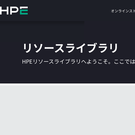
メ
イ
オンラインス
ン
の
コ
ン
リソースライブラリ
テ
ン
ツ
HPEリソースライブラリへようこそ。ここで
に
ス
キ
ッ
プ
す
る