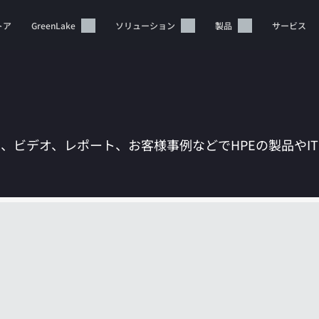
トア
GreenLake
ソリューション
製品
サービス
は、ビデオ、レポート、お客様事例などでHPEの製品やI
カートは空です
HPEストアで商品を検索、構成、注文できます。
今すぐ購入