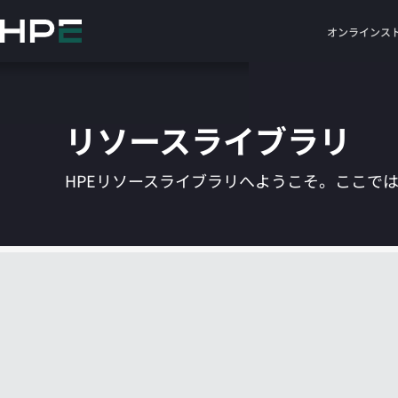
メ
イ
オンラインス
ン
の
コ
ン
リソースライブラリ
テ
ン
ツ
HPEリソースライブラリへようこそ。ここで
に
ス
キ
ッ
プ
す
る