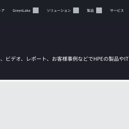
トア
GreenLake
ソリューション
製品
サービス
は、ビデオ、レポート、お客様事例などでHPEの製品やI
カートは空です
HPEストアで商品を検索、構成、注文できます。
今すぐ購入