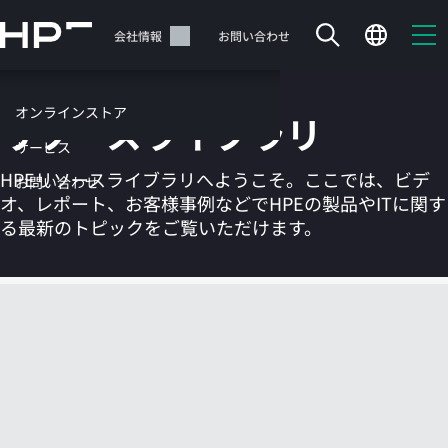
メ
イ
サポート
会社情報
お問い合わせ
ン
の
コ
オンラインストア
リソースライブラリ
ン
テ
サービス
ン
HPEリソースライブラリへようこそ。ここでは、ビデ
お問い合わせ
ツ
オ、レポート、お客様事例などでHPEの製品やITに関す
に
る最新のトピックをご覧いただけます。
ス
キ
ッ
カートは空です
プ
す
HPEストアで商品を検索、構成、注文できます。
る
今すぐ購入