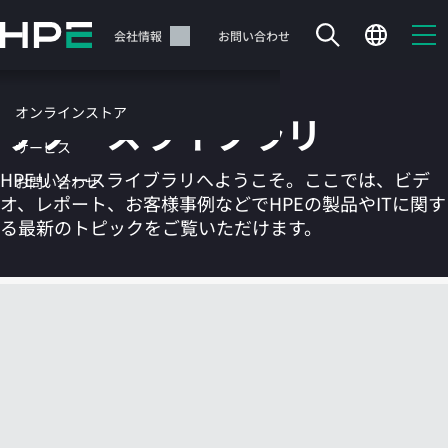
メ
イ
サポート
会社情報
お問い合わせ
ン
の
コ
オンラインストア
リソースライブラリ
ン
テ
サービス
ン
HPEリソースライブラリへようこそ。ここでは、ビデ
お問い合わせ
ツ
オ、レポート、お客様事例などでHPEの製品やITに関す
に
る最新のトピックをご覧いただけます。
ス
キ
ッ
カートは空です
プ
す
HPEストアで商品を検索、構成、注文できます。
る
今すぐ購入