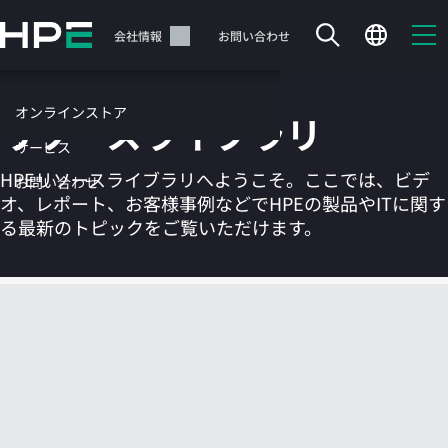
メ
イ
サポート
会社情報
お問い合わせ
ン
の
コ
オンラインストア
リソースライブラリ
ン
テ
サービス
ン
HPEリソースライブラリへようこそ。ここでは、ビデ
お問い合わせ
ツ
オ、レポート、お客様事例などでHPEの製品やITに関す
に
る最新のトピックをご覧いただけます。
ス
キ
ッ
カートは空です
プ
す
HPEストアで商品を検索、構成、注文できます。
る
今すぐ購入