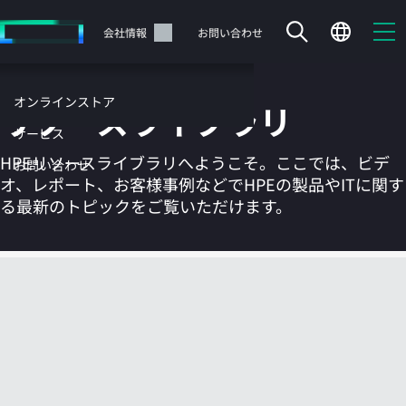
メ
イ
サポート
会社情報
お問い合わせ
ン
の
コ
オンラインストア
リソースライブラリ
ン
テ
サービス
ン
HPEリソースライブラリへようこそ。ここでは、ビデ
お問い合わせ
ツ
オ、レポート、お客様事例などでHPEの製品やITに関す
に
る最新のトピックをご覧いただけます。
ス
キ
ッ
カートは空です
プ
す
HPEストアで商品を検索、構成、注文できます。
る
今すぐ購入