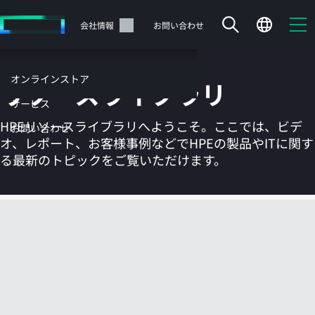
メ
イ
サポート
会社情報
お問い合わせ
ン
の
コ
オンラインストア
リソースライブラリ
ン
テ
サービス
ン
HPEリソースライブラリへようこそ。ここでは、ビデ
お問い合わせ
ツ
オ、レポート、お客様事例などでHPEの製品やITに関す
に
る最新のトピックをご覧いただけます。
ス
キ
ッ
カートは空です
プ
す
HPEストアで商品を検索、構成、注文できます。
る
今すぐ購入