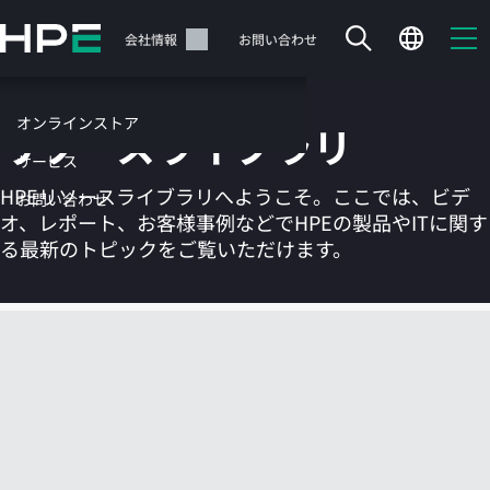
メ
イ
サポート
会社情報
お問い合わせ
ン
の
コ
オンラインストア
リソースライブラリ
ン
テ
サービス
ン
HPEリソースライブラリへようこそ。ここでは、ビデ
お問い合わせ
ツ
オ、レポート、お客様事例などでHPEの製品やITに関す
に
る最新のトピックをご覧いただけます。
ス
キ
ッ
カートは空です
プ
す
HPEストアで商品を検索、構成、注文できます。
る
今すぐ購入