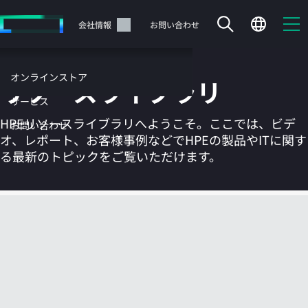
メ
イ
サポート
会社情報
お問い合わせ
ン
の
コ
オンラインストア
リソースライブラリ
ン
テ
サービス
ン
HPEリソースライブラリへようこそ。ここでは、ビデ
お問い合わせ
ツ
オ、レポート、お客様事例などでHPEの製品やITに関す
に
る最新のトピックをご覧いただけます。
ス
キ
ッ
カートは空です
プ
す
HPEストアで商品を検索、構成、注文できます。
る
今すぐ購入