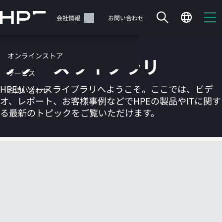
メ
イ
サポート
会社情報
お問い合わせ
ン
の
コ
オンラインストア
リソースライブラリ
ン
テ
サービス
ン
HPEリソースライブラリへようこそ。ここでは、ビデ
お問い合わせ
ツ
オ、レポート、お客様事例などでHPEの製品やITに関す
に
る最新のトピックをご覧いただけます。
ス
キ
ッ
カートは空です
プ
す
HPEストアで商品を検索、構成、注文できます。
る
今すぐ購入