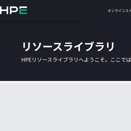
メ
イ
オンラインス
ン
の
コ
ン
リソースライブラリ
テ
ン
ツ
HPEリソースライブラリへようこそ。ここで
に
ス
キ
ッ
プ
す
る