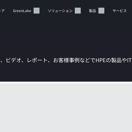
トア
GreenLake
ソリューション
製品
サービス
は、ビデオ、レポート、お客様事例などでHPEの製品やI
カートは空です
HPEストアで商品を検索、構成、注文できます。
今すぐ購入