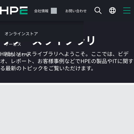
メ
イ
サポート
会社情報
お問い合わせ
ン
の
コ
オンラインストア
リソースライブラリ
ン
テ
サービス
ン
HPEリソースライブラリへようこそ。ここでは、ビデ
お問い合わせ
ツ
オ、レポート、お客様事例などでHPEの製品やITに関す
に
る最新のトピックをご覧いただけます。
ス
キ
ッ
カートは空です
プ
す
HPEストアで商品を検索、構成、注文できます。
る
今すぐ購入