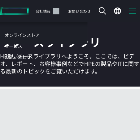
メ
イ
サポート
会社情報
お問い合わせ
ン
の
コ
オンラインストア
リソースライブラリ
ン
テ
サービス
ン
HPEリソースライブラリへようこそ。ここでは、ビデ
お問い合わせ
ツ
オ、レポート、お客様事例などでHPEの製品やITに関す
に
る最新のトピックをご覧いただけます。
ス
キ
ッ
カートは空です
プ
す
HPEストアで商品を検索、構成、注文できます。
る
今すぐ購入