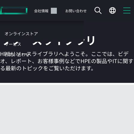
メ
イ
サポート
会社情報
お問い合わせ
ン
の
コ
オンラインストア
リソースライブラリ
ン
テ
サービス
ン
HPEリソースライブラリへようこそ。ここでは、ビデ
お問い合わせ
ツ
オ、レポート、お客様事例などでHPEの製品やITに関す
に
る最新のトピックをご覧いただけます。
ス
キ
ッ
カートは空です
プ
す
HPEストアで商品を検索、構成、注文できます。
る
今すぐ購入