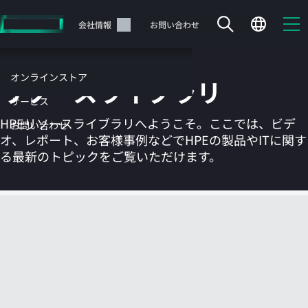
メ
イ
サポート
会社情報
お問い合わせ
ン
の
コ
オンラインストア
リソースライブラリ
ン
テ
サービス
ン
HPEリソースライブラリへようこそ。ここでは、ビデ
お問い合わせ
ツ
オ、レポート、お客様事例などでHPEの製品やITに関す
に
る最新のトピックをご覧いただけます。
ス
キ
ッ
カートは空です
プ
す
HPEストアで商品を検索、構成、注文できます。
る
今すぐ購入