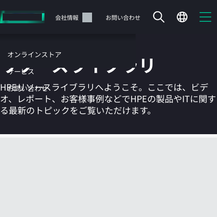
メ
イ
サポート
会社情報
お問い合わせ
ン
の
コ
オンラインストア
リソースライブラリ
ン
テ
サービス
ン
HPEリソースライブラリへようこそ。ここでは、ビデ
お問い合わせ
ツ
オ、レポート、お客様事例などでHPEの製品やITに関す
に
る最新のトピックをご覧いただけます。
ス
キ
ッ
カートは空です
プ
す
HPEストアで商品を検索、構成、注文できます。
る
今すぐ購入