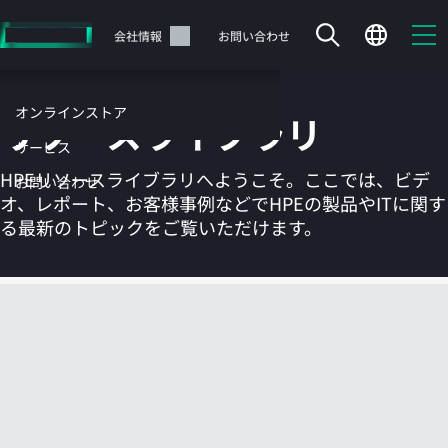
メ
イ
サポート
会社情報
お問い合わせ
ン
の
コ
オンラインストア
リソースライブラリ
ン
テ
サービス
ン
HPEリソースライブラリへようこそ。ここでは、ビデ
お問い合わせ
ツ
オ、レポート、お客様事例などでHPEの製品やITに関す
に
る最新のトピックをご覧いただけます。
ス
キ
ッ
カートは空です
プ
す
HPEストアで商品を検索、構成、注文できます。
る
今すぐ購入