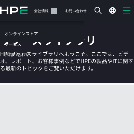
メ
イ
サポート
会社情報
お問い合わせ
ン
の
コ
オンラインストア
リソースライブラリ
ン
テ
サービス
ン
HPEリソースライブラリへようこそ。ここでは、ビデ
お問い合わせ
ツ
オ、レポート、お客様事例などでHPEの製品やITに関す
に
る最新のトピックをご覧いただけます。
ス
キ
ッ
カートは空です
プ
す
HPEストアで商品を検索、構成、注文できます。
る
今すぐ購入