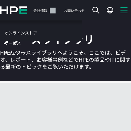
メ
イ
サポート
会社情報
お問い合わせ
ン
の
コ
オンラインストア
リソースライブラリ
ン
テ
サービス
ン
HPEリソースライブラリへようこそ。ここでは、ビデ
お問い合わせ
ツ
オ、レポート、お客様事例などでHPEの製品やITに関す
に
る最新のトピックをご覧いただけます。
ス
キ
ッ
カートは空です
プ
す
HPEストアで商品を検索、構成、注文できます。
る
今すぐ購入