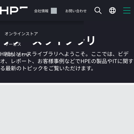
メ
イ
サポート
会社情報
お問い合わせ
ン
の
コ
オンラインストア
リソースライブラリ
ン
テ
サービス
ン
HPEリソースライブラリへようこそ。ここでは、ビデ
お問い合わせ
ツ
オ、レポート、お客様事例などでHPEの製品やITに関す
に
る最新のトピックをご覧いただけます。
ス
キ
ッ
カートは空です
プ
す
HPEストアで商品を検索、構成、注文できます。
る
今すぐ購入