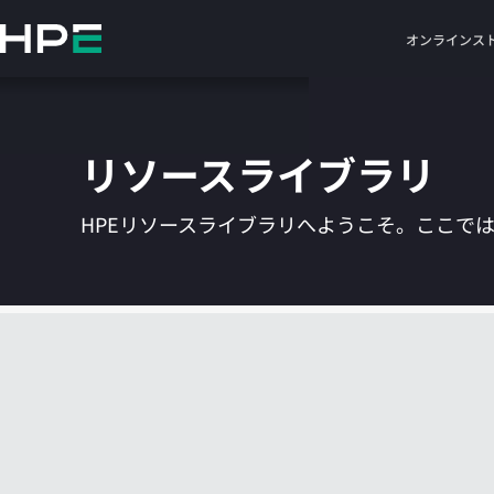
メ
イ
オンラインス
ン
の
コ
ン
リソースライブラリ
テ
ン
ツ
HPEリソースライブラリへようこそ。ここで
に
ス
キ
ッ
プ
す
る