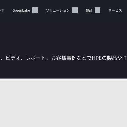
トア
GreenLake
ソリューション
製品
サービス
は、ビデオ、レポート、お客様事例などでHPEの製品やI
カートは空です
HPEストアで商品を検索、構成、注文できます。
今すぐ購入