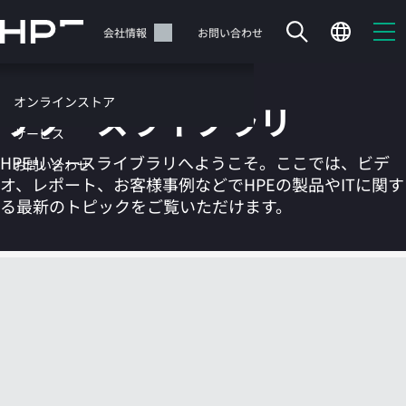
メ
イ
サポート
会社情報
お問い合わせ
ン
の
コ
オンラインストア
リソースライブラリ
ン
テ
サービス
ン
HPEリソースライブラリへようこそ。ここでは、ビデ
お問い合わせ
ツ
オ、レポート、お客様事例などでHPEの製品やITに関す
に
る最新のトピックをご覧いただけます。
ス
キ
ッ
カートは空です
プ
す
HPEストアで商品を検索、構成、注文できます。
る
今すぐ購入