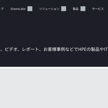
トア
GreenLake
ソリューション
製品
サービス
は、ビデオ、レポート、お客様事例などでHPEの製品やI
カートは空です
HPEストアで商品を検索、構成、注文できます。
今すぐ購入