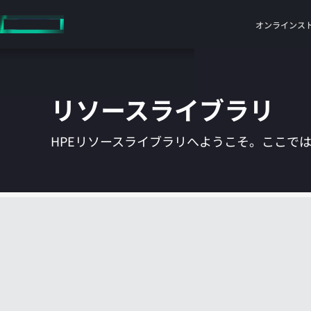
メ
イ
オンラインス
ン
の
コ
ン
リソースライブラリ
テ
ン
ツ
HPEリソースライブラリへようこそ。ここで
に
ス
キ
ッ
プ
す
る