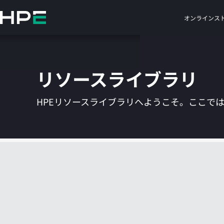
メ
イ
オンラインス
ン
の
コ
ン
リソースライブラリ
テ
ン
ツ
HPEリソースライブラリへようこそ。ここで
に
ス
キ
ッ
プ
す
る