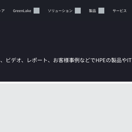
トア
GreenLake
ソリューション
製品
サービス
は、ビデオ、レポート、お客様事例などでHPEの製品やI
カートは空です
HPEストアで商品を検索、構成、注文できます。
今すぐ購入